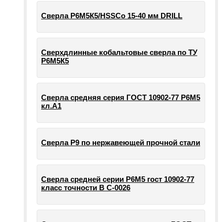
Сверла Р6М5К5/HSSCo 15-40 мм DRILL
Сверхдлинные кобальтовые сверла по ТУ
Р6М5К5
Сверла средняя серия ГОСТ 10902-77 Р6М5
кл.А1
Сверла Р9 по нержавеющей прочной стали
Сверла средней серии Р6М5 гост 10902-77
класс точности В С-0026