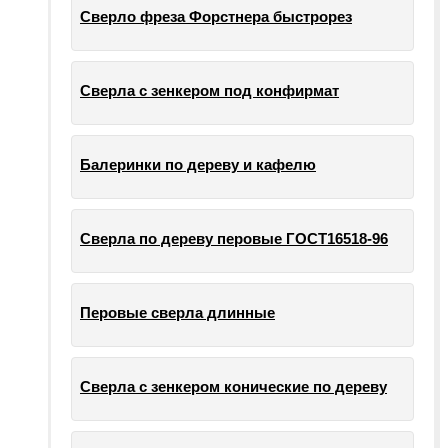
Сверло фреза Форстнера быстрорез
Сверла с зенкером под конфирмат
Балеринки по дереву и кафелю
Сверла по дереву перовые ГОСТ16518-96
Перовые сверла длинные
Сверла с зенкером конические по дереву