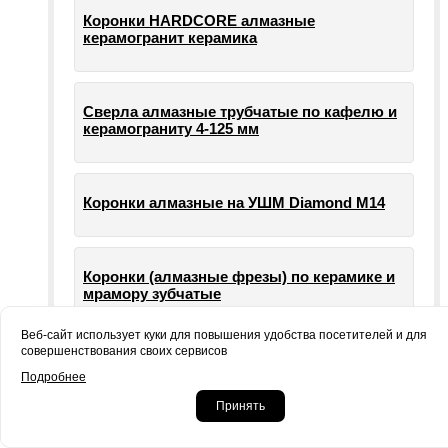
Коронки HARDCORE алмазные
керамогранит керамика
Сверла алмазные трубчатые по кафелю и
керамограниту 4-125 мм
Коронки алмазные на УШМ Diamond М14
Коронки (алмазные фрезы) по керамике и
мрамору зубчатые
Веб-сайт использует куки для повышения удобства посетителей и для
совершенствования своих сервисов
Опорные тарелки для шлифовальных
Подробнее
машин УШМ болгарки
Принять