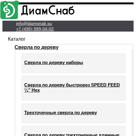
0
0
Личный Кабинет
info@diamsnab.su
+7 (495) 999-04-02
Каталог
Сверла по дереву
Сверла по дереву наборы
Сверла по дереву быстрорез SPEED FEED
¼″ Hex
Трехточечные сверла по дереву
Сверла по дереву трехточечные длинные