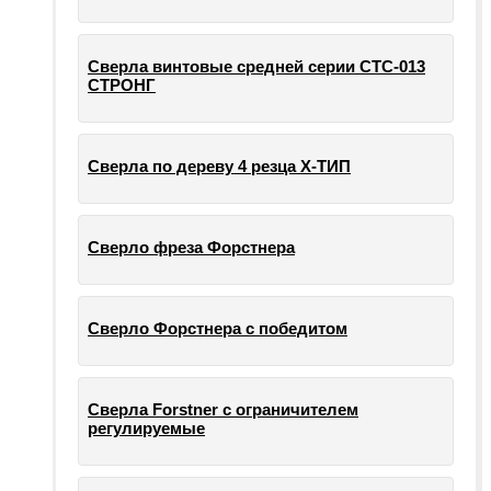
Сверла винтовые средней серии СТС-013
СТРОНГ
Сверла по дереву 4 резца Х-ТИП
Сверло фреза Форстнера
Сверло Форстнера с победитом
Сверла Forstner с ограничителем
регулируемые