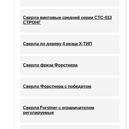
Сверла винтовые средней серии СТС-013
СТРОНГ
Сверла по дереву 4 резца Х-ТИП
Сверло фреза Форстнера
Сверло Форстнера с победитом
Сверла Forstner с ограничителем
регулируемые