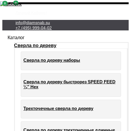
0
0
Личный Кабинет
info@diamsnab.su
+7 (495) 999-04-02
Каталог
Сверла по дереву
Сверла по дереву наборы
Сверла по дереву быстрорез SPEED FEED
¼″ Hex
Трехточечные сверла по дереву
Сверла по дереву трехточечные длинные