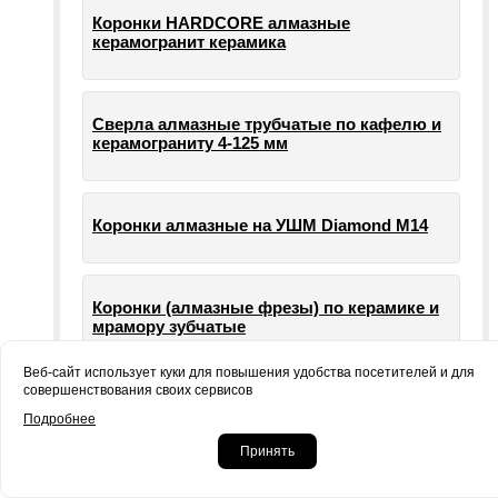
Коронки HARDCORE алмазные
керамогранит керамика
Сверла алмазные трубчатые по кафелю и
керамограниту 4-125 мм
Коронки алмазные на УШМ Diamond М14
Коронки (алмазные фрезы) по керамике и
мрамору зубчатые
Веб-сайт использует куки для повышения удобства посетителей и для
совершенствования своих сервисов
Опорные тарелки для шлифовальных
Подробнее
машин УШМ болгарки
Принять