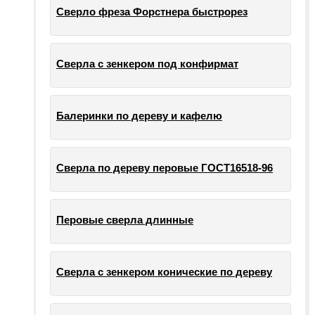
Сверло фреза Форстнера быстрорез
Сверла с зенкером под конфирмат
Балеринки по дереву и кафелю
Сверла по дереву перовые ГОСТ16518-96
Перовые сверла длинные
Сверла с зенкером конические по дереву