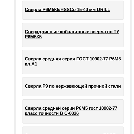
Сверла Р6М5К5/HSSCo 15-40 мм DRILL
Сверхдлинные кобальтовые сверла по ТУ
Р6М5К5
Сверла средняя серия ГОСТ 10902-77 Р6М5
кл.А1
Сверла Р9 по нержавеющей прочной стали
Сверла средней серии Р6М5 гост 10902-77
класс точности В С-0026