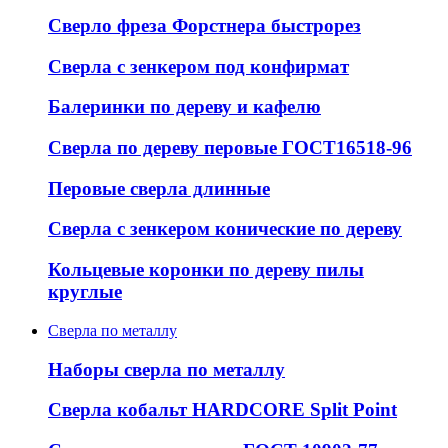
Сверло фреза Форстнера быстрорез
Сверла с зенкером под конфирмат
Балеринки по дереву и кафелю
Сверла по дереву перовые ГОСТ16518-96
Перовые сверла длинные
Сверла с зенкером конические по дереву
Кольцевые коронки по дереву пилы
круглые
Сверла по металлу
Наборы сверла по металлу
Сверла кобальт HARDCORE Split Point