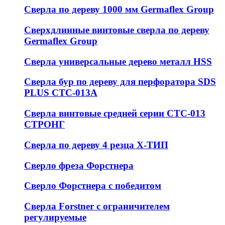
Сверла по дереву 1000 мм Germaflex Group
Сверхдлинные винтовые сверла по дереву
Germaflex Group
Сверла универсальные дерево металл HSS
Cверла бур по дереву для перфоратора SDS
PLUS СТС-013А
Сверла винтовые средней серии СТС-013
СТРОНГ
Сверла по дереву 4 резца Х-ТИП
Сверло фреза Форстнера
Сверло Форстнера с победитом
Сверла Forstner с ограничителем
регулируемые