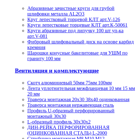
Абразивные зачистные круги для грубой
шлифовки металла AL2O3
Круг лепестковый торцевой КЛТ арт.V-126
Круги лепестковые торцевые КЛТ арт.К-50061
Круги абразивные под липучку 100 шт уп-ка
арт.V-081
Фибровый шлифовальный диск на основе карбид
кремния
Шарошки конусные бакелитовые для УШМ по
граниту 100 мм
Вентиляция и комплектующие
Скотч алюминиевый 50мм 75мм 100мм
Лента уплотнительная межфланцевая 10 мм 15 мм
20 мм
Траверса монтажная 20х30 38х40 оцинкованная
Траверса монтажная нержавеющая сталь
Профиль U-образный перфорированный
монтажный 30х30
L-образный профиль 30х30х2
ДИН-РЕЙКА ПЕРФОРИРОВАННАЯ
(ОЦИНКОВАННАЯ СТАЛЬ) L-2000
Струбцина монтажная М8 М10 М12