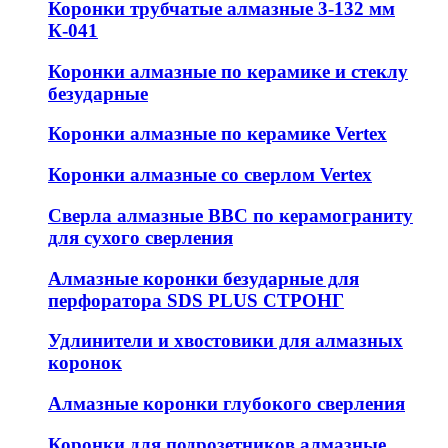
Коронки трубчатые алмазные 3-132 мм
К-041
Коронки алмазные по керамике и стеклу
безударные
Коронки алмазные по керамике Vertex
Коронки алмазные со сверлом Vertex
Сверла алмазные ВВС по керамограниту
для сухого сверления
Алмазные коронки безударные для
перфоратора SDS PLUS СТРОНГ
Удлинители и хвостовики для алмазных
коронок
Алмазные коронки глубокого сверления
Коронки для подрозетников алмазные