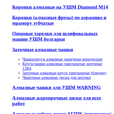
Коронки алмазные на УШМ Diamond М14
Коронки (алмазные фрезы) по керамике и
мрамору зубчатые
Опорные тарелки для шлифовальных
машин УШМ болгарки
Заточные алмазные чашки
Чашки/круги алмазные чашечные конические
Круги/чашки алмазные тарельчатые заточные
12R4
Заточные алмазные круги тарельчатые (блюдце)
Чашечные алмазные диски для заточки
Алмазные чашки для УШМ WARNING
Алмазные жаропрочные диски для всех
работ
Алмазные гибкие диски АГШК /черепашки/