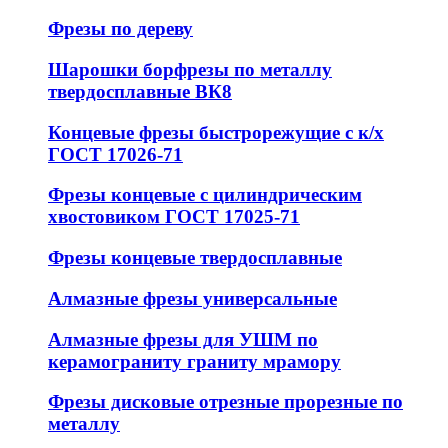
Фрезы по дереву
Шарошки борфрезы по металлу
твердосплавные ВК8
Концевые фрезы быстрорежущие с к/х
ГОСТ 17026-71
Фрезы концевые с цилиндрическим
хвостовиком ГОСТ 17025-71
Фрезы концевые твердосплавные
Алмазные фрезы универсальные
Алмазные фрезы для УШМ по
керамограниту граниту мрамору
Фрезы дисковые отрезные прорезные по
металлу