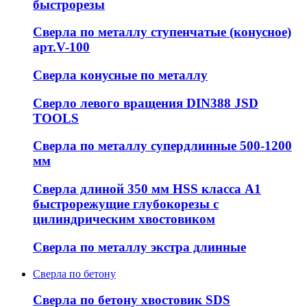
быстрорезы
Сверла по металлу ступенчатые (конусное)
арт.V-100
Сверла конусные по металлу
Сверло левого вращения DIN388 JSD
TOOLS
Сверла по металлу супердлинные 500-1200
мм
Сверла длиной 350 мм HSS класса А1
быстрорежущие глубокорезы с
цилиндрическим хвостовиком
Сверла по металлу экстра длинные
Сверла по бетону
Сверла по бетону хвостовик SDS