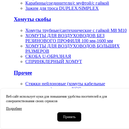
Карабины/соединители/с муфтой/с гайкой
Зажим для троса DUPLEX/SIMPLEX
Хомуты скобы
Хомуты трубные/сантехнические с гайкой М8 М10
ХОМУТЫ ДЛЯ ВОЗДУХОВОДОВ БЕЗ
РЕЗИНОВОГО ПРОФИЛЯ 100 мм-1600 мм
ХОМУТЫ ДЛЯ ВОЗДУХОВОДОВ БОЛЬШИХ
РАЗМЕРОВ
СКОБА U-ОБРАЗНАЯ
СПРИНКЛЕРНЫЙ ХОМУТ
Прочее
Стяжки нейлоновые (хомуты кабельные
пластиковые) стандарт КСС
Маркеры карандаши маркер-краска строительные
Веб-сайт использует куки для повышения удобства посетителей и для
Краскораспылители пневматические пистолет-
совершенствования своих сервисов
распылители арт.V-0019
Подробнее
Крацовки корщетки чашечные тарельчатые
Принять
усиленные