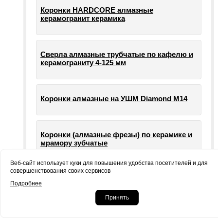
Коронки HARDCORE алмазные
керамогранит керамика
Сверла алмазные трубчатые по кафелю и
керамограниту 4-125 мм
Коронки алмазные на УШМ Diamond М14
Коронки (алмазные фрезы) по керамике и
мрамору зубчатые
Веб-сайт использует куки для повышения удобства посетителей и для
совершенствования своих сервисов
Опорные тарелки для шлифовальных
Подробнее
машин УШМ болгарки
Принять