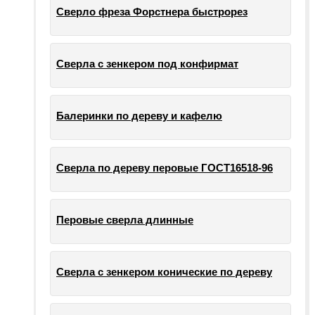
Сверло фреза Форстнера быстрорез
Сверла с зенкером под конфирмат
Балеринки по дереву и кафелю
Сверла по дереву перовые ГОСТ16518-96
Перовые сверла длинные
Сверла с зенкером конические по дереву