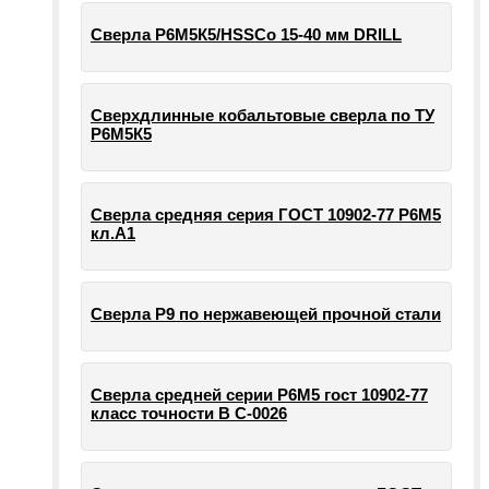
Сверла Р6М5К5/HSSCo 15-40 мм DRILL
Сверхдлинные кобальтовые сверла по ТУ
Р6М5К5
Сверла средняя серия ГОСТ 10902-77 Р6М5
кл.А1
Сверла Р9 по нержавеющей прочной стали
Сверла средней серии Р6М5 гост 10902-77
класс точности В С-0026