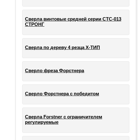
Сверла винтовые средней серии СТС-013
СТРОНГ
Сверла по дереву 4 резца Х-ТИП
Сверло фреза Форстнера
Сверло Форстнера с победитом
Сверла Forstner с ограничителем
регулируемые