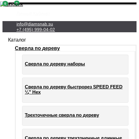
0
0
Личный Кабинет
info@diamsnab.su
+7 (495) 999-04-02
Каталог
Сверла по дереву
Сверла по дереву наборы
Сверла по дереву быстрорез SPEED FEED
¼″ Hex
Трехточечные сверла по дереву
Сверла по дереву трехточечные длинные