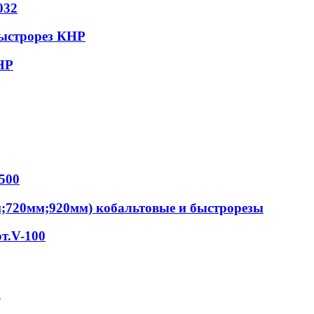
032
быстрорез КНР
НР
500
м;720мм;920мм) кобальтовые и быстрорезы
т.V-100
S