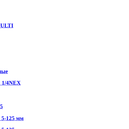
MULTI
ные
у 1/4NEX
5
5-125 мм