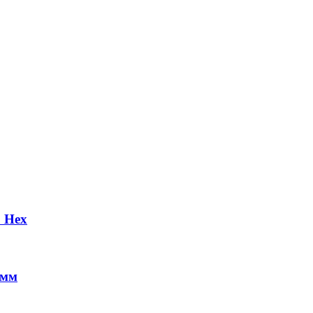
 Hex
 мм