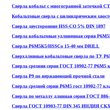
Сверла кобальт с многогранной заточкой 
Кобальтовые сверла с цилиндрическим хвос
Сверла двусторонние HSS-CO 5% DIN 1897
Сверла кобальтовые удлиненная серия Р6М
Сверла Р6М5К5/HSSCo 15-40 мм DRILL
Сверхдлинные кобальтовые сверла по ТУ Р
Сверла средняя серия ГОСТ 10902-77 Р6М5 
Сверла Р9 по нержавеющей прочной стали
Сверла средней серии Р6М5 гост 10902-77 кл
Сверла по металлу длинная серия ГОСТ 886-
Сверла ГОСТ 10903-77 DIN 345 ИНДИЯ СКХ