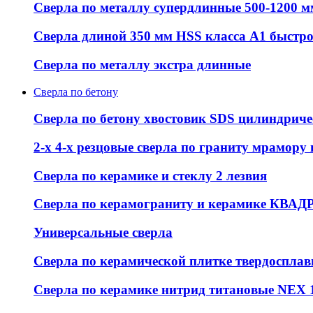
Сверла по металлу супердлинные 500-1200 м
Сверла длиной 350 мм HSS класса А1 быстр
Сверла по металлу экстра длинные
Сверла по бетону
Сверла по бетону хвостовик SDS цилиндрич
2-х 4-х резцовые сверла по граниту мрамору
Сверла по керамике и стеклу 2 лезвия
Сверла по керамограниту и керамике КВАД
Универсальные сверла
Сверла по керамической плитке твердоспла
Сверла по керамике нитрид титановые NEX 1