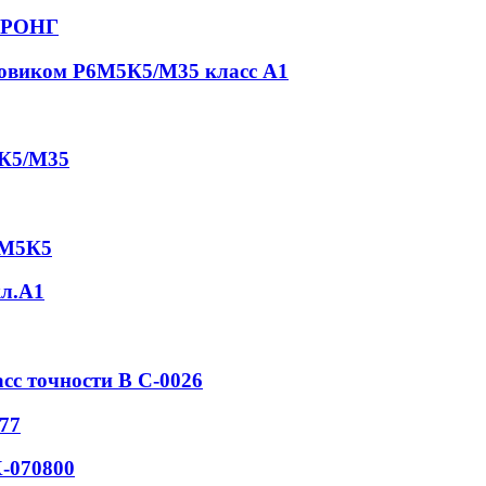
СТРОНГ
товиком Р6М5К5/М35 класс А1
5К5/М35
6М5К5
кл.А1
асс точности В С-0026
77
-070800