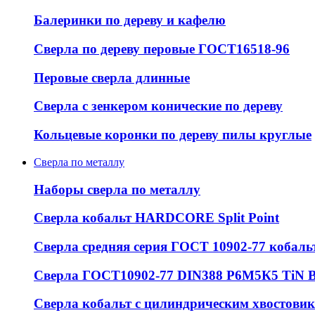
Балеринки по дереву и кафелю
Сверла по дереву перовые ГОСТ16518-96
Перовые сверла длинные
Сверла с зенкером конические по дереву
Кольцевые коронки по дереву пилы круглые
Сверла по металлу
Наборы сверла по металлу
Сверла кобальт HARDCORE Split Point
Сверла средняя серия ГОСТ 10902-77 кобаль
Сверла ГОСТ10902-77 DIN388 Р6М5К5 Ti
Сверла кобальт с цилиндрическим хвостовико