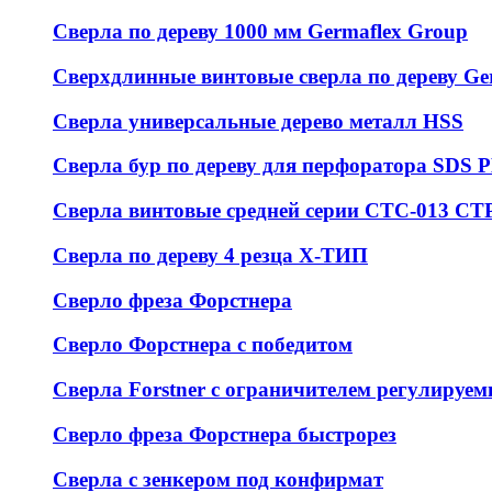
Сверла по дереву 1000 мм Germaflex Group
Сверхдлинные винтовые сверла по дереву Ge
Сверла универсальные дерево металл HSS
Cверла бур по дереву для перфоратора SDS
Сверла винтовые средней серии СТС-013 С
Сверла по дереву 4 резца Х-ТИП
Сверло фреза Форстнера
Сверло Форстнера с победитом
Сверла Forstner с ограничителем регулируем
Сверло фреза Форстнера быстрорез
Сверла с зенкером под конфирмат