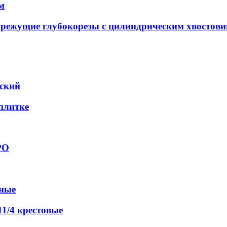
м
орежущие глубокорезы с цилиндрическим хвостов
еский
 плитке
РО
вные
1/4 крестовые