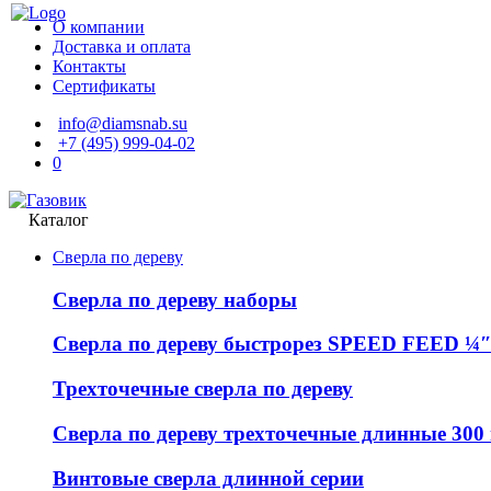
О компании
Доставка и оплата
Контакты
Сертификаты
info@diamsnab.su
+7 (495) 999-04-02
0
Каталог
Сверла по дереву
Сверла по дереву наборы
Сверла по дереву быстрорез SPEED FEED ¼″
Трехточечные сверла по дереву
Сверла по дереву трехточечные длинные 300
Винтовые сверла длинной серии