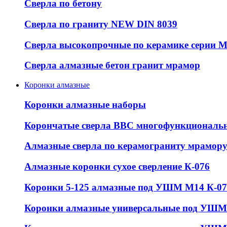
Сверла по бетону
Сверла по граниту NEW DIN 8039
Сверла высокопрочные по керамике серии 
Сверла алмазные бетон гранит мрамор
Коронки алмазные
Коронки алмазные наборы
Корончатые сверла ВВС многофункциональ
Алмазные сверла по керамограниту мрамор
Алмазные коронки сухое сверление К-076
Коронки 5-125 алмазные под УШМ М14 К-07
Коронки алмазные универсальные под УШМ 