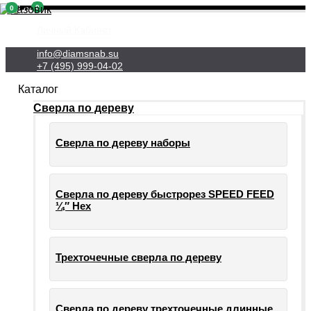
0
0
Личный Кабинет
info@diamsnab.su
+7 (495) 999-04-02
Каталог
Сверла по дереву
Сверла по дереву наборы
Сверла по дереву быстрорез SPEED FEED
¼″ Hex
Трехточечные сверла по дереву
Сверла по дереву трехточечные длинные