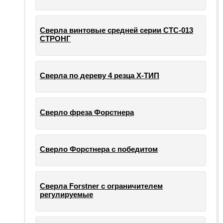
Сверла винтовые средней серии СТС-013
СТРОНГ
Сверла по дереву 4 резца Х-ТИП
Сверло фреза Форстнера
Сверло Форстнера с победитом
Сверла Forstner с ограничителем
регулируемые