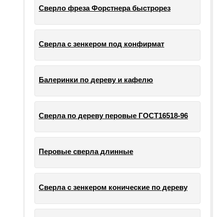
Сверло фреза Форстнера быстрорез
Сверла с зенкером под конфирмат
Балеринки по дереву и кафелю
Сверла по дереву перовые ГОСТ16518-96
Перовые сверла длинные
Сверла с зенкером конические по дереву