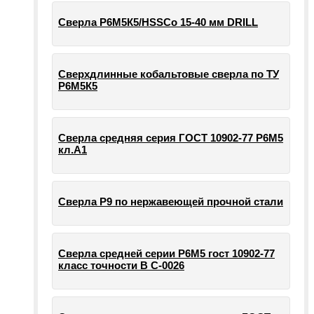
Сверла Р6М5К5/HSSCo 15-40 мм DRILL
Сверхдлинные кобальтовые сверла по ТУ
Р6М5К5
Сверла средняя серия ГОСТ 10902-77 Р6М5
кл.А1
Сверла Р9 по нержавеющей прочной стали
Сверла средней серии Р6М5 гост 10902-77
класс точности В С-0026