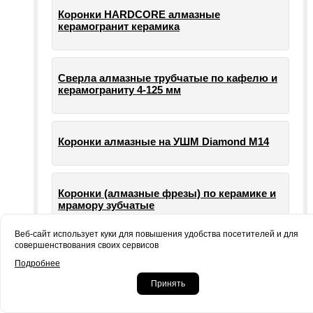
Коронки HARDCORE алмазные
керамогранит керамика
Сверла алмазные трубчатые по кафелю и
керамограниту 4-125 мм
Коронки алмазные на УШМ Diamond М14
Коронки (алмазные фрезы) по керамике и
мрамору зубчатые
Веб-сайт использует куки для повышения удобства посетителей и для
совершенствования своих сервисов
Опорные тарелки для шлифовальных
Подробнее
машин УШМ болгарки
Принять