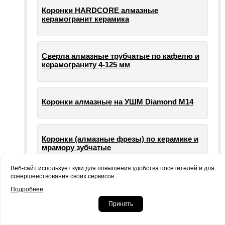
Коронки HARDCORE алмазные
керамогранит керамика
Сверла алмазные трубчатые по кафелю и
керамограниту 4-125 мм
Коронки алмазные на УШМ Diamond М14
Коронки (алмазные фрезы) по керамике и
мрамору зубчатые
Веб-сайт использует куки для повышения удобства посетителей и для
совершенствования своих сервисов
Опорные тарелки для шлифовальных
Подробнее
машин УШМ болгарки
Принять