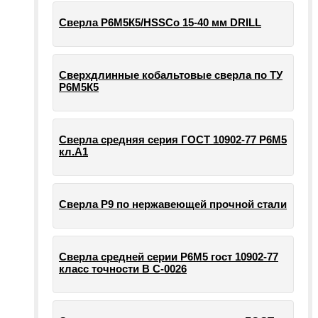
Сверла Р6М5К5/HSSCo 15-40 мм DRILL
Сверхдлинные кобальтовые сверла по ТУ
Р6М5К5
Сверла средняя серия ГОСТ 10902-77 Р6М5
кл.А1
Сверла Р9 по нержавеющей прочной стали
Сверла средней серии Р6М5 гост 10902-77
класс точности В С-0026