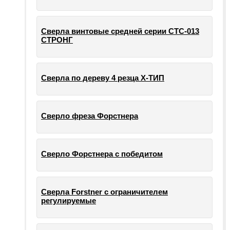
Сверла винтовые средней серии СТС-013
СТРОНГ
Сверла по дереву 4 резца Х-ТИП
Сверло фреза Форстнера
Сверло Форстнера с победитом
Сверла Forstner с ограничителем
регулируемые