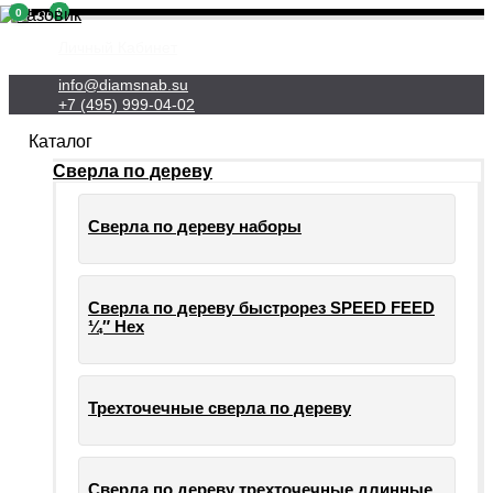
0
0
Личный Кабинет
info@diamsnab.su
+7 (495) 999-04-02
Каталог
Сверла по дереву
Сверла по дереву наборы
Сверла по дереву быстрорез SPEED FEED
¼″ Hex
Трехточечные сверла по дереву
Сверла по дереву трехточечные длинные