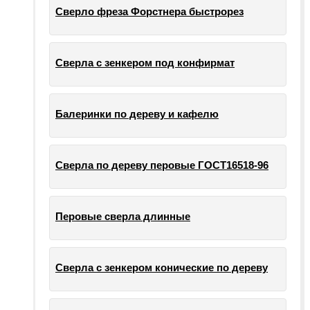
Сверло фреза Форстнера быстрорез
Сверла с зенкером под конфирмат
Балеринки по дереву и кафелю
Сверла по дереву перовые ГОСТ16518-96
Перовые сверла длинные
Сверла с зенкером конические по дереву