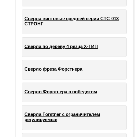
Сверла винтовые средней серии СТС-013
СТРОНГ
Сверла по дереву 4 резца Х-ТИП
Сверло фреза Форстнера
Сверло Форстнера с победитом
Сверла Forstner с ограничителем
регулируемые