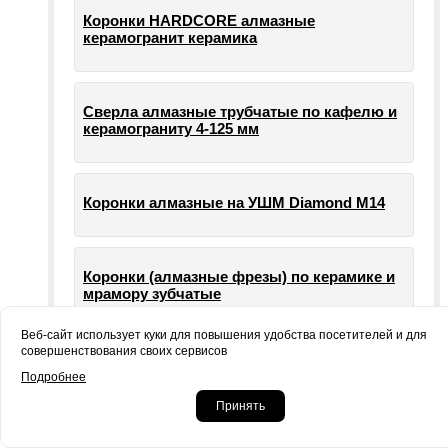
Коронки HARDCORE алмазные
керамогранит керамика
Сверла алмазные трубчатые по кафелю и
керамограниту 4-125 мм
Коронки алмазные на УШМ Diamond М14
Коронки (алмазные фрезы) по керамике и
мрамору зубчатые
Веб-сайт использует куки для повышения удобства посетителей и для
совершенствования своих сервисов
Опорные тарелки для шлифовальных
Подробнее
машин УШМ болгарки
Принять