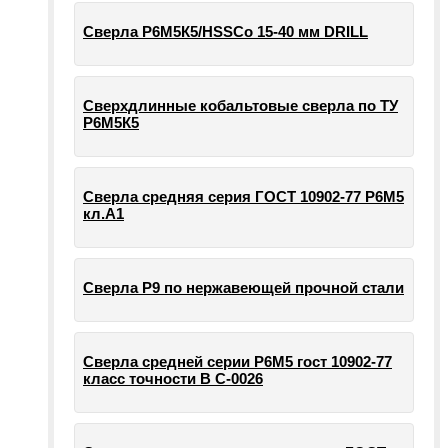
Сверла Р6М5К5/HSSCo 15-40 мм DRILL
Сверхдлинные кобальтовые сверла по ТУ
Р6М5К5
Сверла средняя серия ГОСТ 10902-77 Р6М5
кл.А1
Сверла Р9 по нержавеющей прочной стали
Сверла средней серии Р6М5 гост 10902-77
класс точности В С-0026