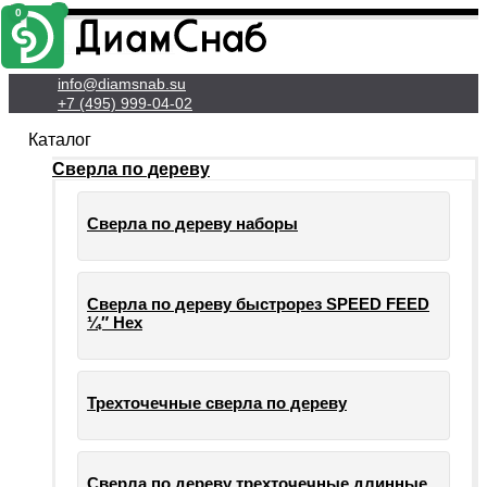
0
0
Личный Кабинет
info@diamsnab.su
+7 (495) 999-04-02
Каталог
Сверла по дереву
Сверла по дереву наборы
Сверла по дереву быстрорез SPEED FEED
¼″ Hex
Трехточечные сверла по дереву
Сверла по дереву трехточечные длинные