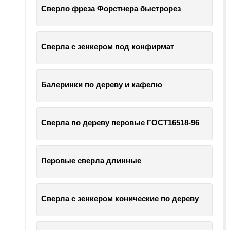
Сверло фреза Форстнера быстрорез
Сверла с зенкером под конфирмат
Балеринки по дереву и кафелю
Сверла по дереву перовые ГОСТ16518-96
Перовые сверла длинные
Сверла с зенкером конические по дереву