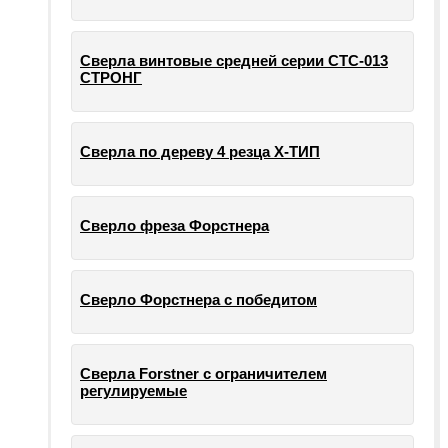
Сверла винтовые средней серии СТС-013
СТРОНГ
Сверла по дереву 4 резца Х-ТИП
Сверло фреза Форстнера
Сверло Форстнера с победитом
Сверла Forstner с ограничителем
регулируемые