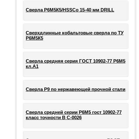
Сверла Р6М5К5/HSSCo 15-40 мм DRILL
Сверхдлинные кобальтовые сверла по ТУ
Р6М5К5
Сверла средняя серия ГОСТ 10902-77 Р6М5
кл.А1
Сверла Р9 по нержавеющей прочной стали
Сверла средней серии Р6М5 гост 10902-77
класс точности В С-0026