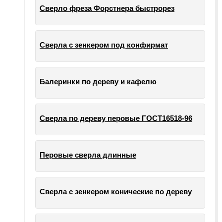
Сверло фреза Форстнера быстрорез
Сверла с зенкером под конфирмат
Балеринки по дереву и кафелю
Сверла по дереву перовые ГОСТ16518-96
Перовые сверла длинные
Сверла с зенкером конические по дереву