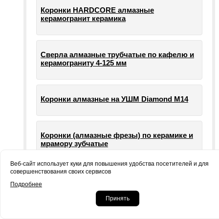
Коронки HARDCORE алмазные
керамогранит керамика
Сверла алмазные трубчатые по кафелю и
керамограниту 4-125 мм
Коронки алмазные на УШМ Diamond М14
Коронки (алмазные фрезы) по керамике и
мрамору зубчатые
Веб-сайт использует куки для повышения удобства посетителей и для
совершенствования своих сервисов
Опорные тарелки для шлифовальных
Подробнее
машин УШМ болгарки
Принять