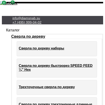
0
0
Личный Кабинет
info@diamsnab.su
+7 (495) 999-04-02
Каталог
Сверла по дереву
Сверла по дереву наборы
Сверла по дереву быстрорез SPEED FEED
¼″ Hex
Трехточечные сверла по дереву
Сверла по дереву трехточечные длинные