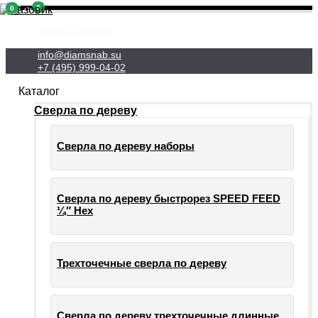
0
0
Личный Кабинет
info@diamsnab.su
+7 (495) 999-04-02
Каталог
Сверла по дереву
Сверла по дереву наборы
Сверла по дереву быстрорез SPEED FEED
¼″ Hex
Трехточечные сверла по дереву
Сверла по дереву трехточечные длинные