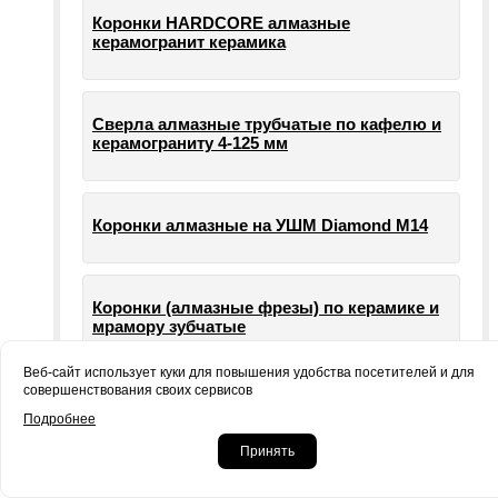
Коронки HARDCORE алмазные
керамогранит керамика
Сверла алмазные трубчатые по кафелю и
керамограниту 4-125 мм
Коронки алмазные на УШМ Diamond М14
Коронки (алмазные фрезы) по керамике и
мрамору зубчатые
Веб-сайт использует куки для повышения удобства посетителей и для
совершенствования своих сервисов
Опорные тарелки для шлифовальных
Подробнее
машин УШМ болгарки
Принять