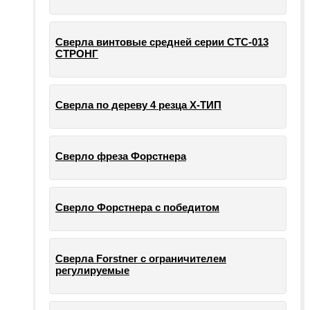
Сверла винтовые средней серии СТС-013
СТРОНГ
Сверла по дереву 4 резца Х-ТИП
Сверло фреза Форстнера
Сверло Форстнера с победитом
Сверла Forstner с ограничителем
регулируемые