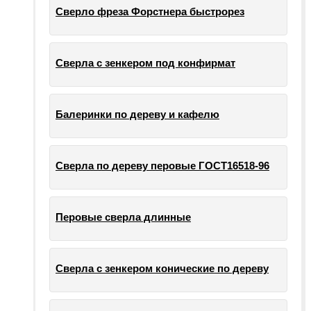
Сверло фреза Форстнера быстрорез
Сверла с зенкером под конфирмат
Балеринки по дереву и кафелю
Сверла по дереву перовые ГОСТ16518-96
Перовые сверла длинные
Сверла с зенкером конические по дереву