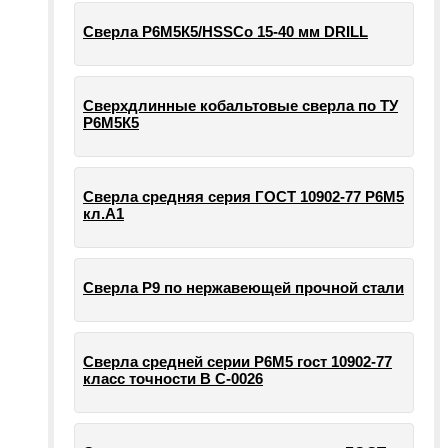
Сверла Р6М5К5/HSSCo 15-40 мм DRILL
Сверхдлинные кобальтовые сверла по ТУ
Р6М5К5
Сверла средняя серия ГОСТ 10902-77 Р6М5
кл.А1
Сверла Р9 по нержавеющей прочной стали
Сверла средней серии Р6М5 гост 10902-77
класс точности В С-0026