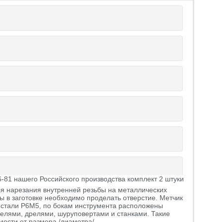
6-81 нашего Российского производства комплект 2 штуки
ля нарезания внутренней резьбы на металлических
 в заготовке необходимо проделать отверстие. Метчик
ей стали Р6М5, по бокам инструмента расположены
елями, дрелями, шуруповертами и станками. Такие
мости от размера /диаметра/