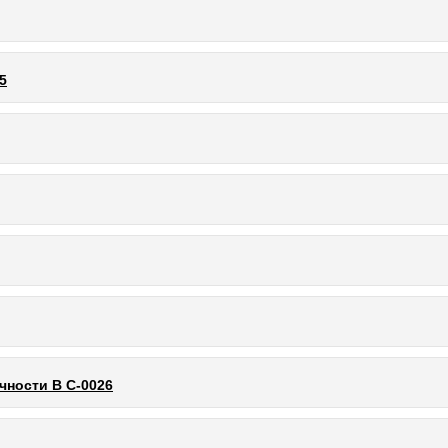
5
чности В С-0026