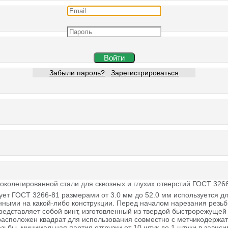
Войти
Забыли пароль?
Зарегистрироваться
соколегированной стали для сквозных и глухих отверстий ГОСТ 326
ует ГОСТ 3266-81 размерами от 3.0 мм до 52.0 мм используется д
енными на какой-либо конструкции.
Перед началом нарезания резьбы
lex Group
к представляет собой винт, изготовленный из твердой быстрорежущ
расположен квадрат для использования совместно с метчикодержат
зьбы. минимальная партия отгрузки от 10 штук до 1 штуки в зависи