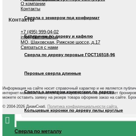
О компании
Контакты
Сверла с зенкером под конфирмат
Контакты
+7 (495) 999-04-02
Балеринки по дереву и кафелю
info@diamsnab.su
МО, Шаховская, Рижское шоссе, д.17
Связаться с нами
Сверла по дереву перовые ГОСТ16518-96
Перовые сверла длинные
Информация на сайте носит справочный характер и не является публи
Сверла с зенкером конические по дереву
интернет-магазине является ориентировочным и не учитывает брониров
можете оставить заявку на резерв товара оформив заказ на сайте. Б
© 2004-2026 ДиамСнаб.
Политика конфиденциальности сайта.
Кольцевые коронки по дереву пилы круглые
Сверла по металлу