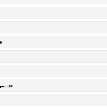
69
рез КНР