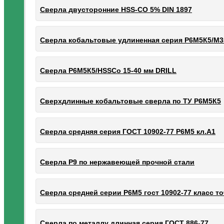
Сверла двусторонние HSS-CO 5% DIN 1897
Сверла кобальтовые удлиненная серия Р6М5К5/М3
Сверла Р6М5К5/HSSCo 15-40 мм DRILL
Сверхдлинные кобальтовые сверла по ТУ Р6М5К5
Сверла средняя серия ГОСТ 10902-77 Р6М5 кл.А1
Сверла Р9 по нержавеющей прочной стали
Сверла средней серии Р6М5 гост 10902-77 класс то
Сверла по металлу длинная серия ГОСТ 886-77