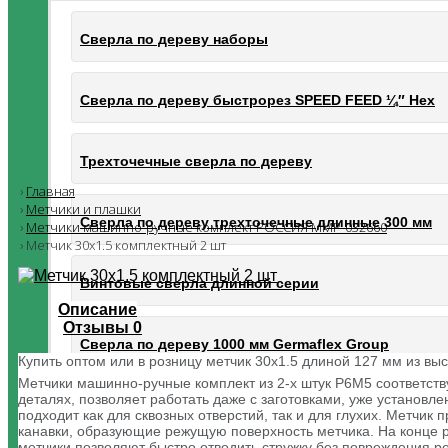
Сверла по дереву наборы
Сверла по дереву быстрорез SPEED FEED ¼″ Hex
Трехточечные сверла по дереву
Главная
Метчики и плашки
Сверла по дереву трехточечные длинные 300 мм
Метчики машинно-ручные комплект РОССИЯ ММР-032660
Метчик 30х1.5 комплектный 2 шт
Винтовые сверла длинной серии
Описание
Отзывы
0
Сверла по дереву 1000 мм Germaflex Group
Купить оптом или в розницу метчик 30х1.5 длиной 127 мм из вы
Метчики машинно-ручные комплект из 2-х штук Р6М5 соответств
деталях, позволяет работать даже с заготовками, уже установл
Сверхдлинные винтовые сверла по дереву Germaf
подходит как для сквозных отверстий, так и для глухих. Метчи
канавки, образующие режущую поверхность метчика. На конце 
метчики позволяют быстро отводить стружку без повреждения ре