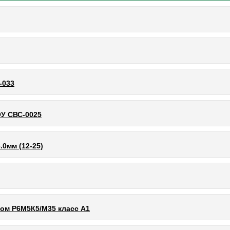
-033
У СВС-0025
0мм (12-25)
ом Р6М5К5/М35 класс А1