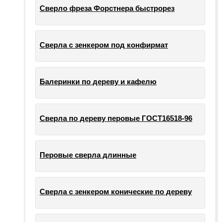
Сверло фреза Форстнера быстрорез
Сверла с зенкером под конфирмат
Балеринки по дереву и кафелю
Сверла по дереву перовые ГОСТ16518-96
Перовые сверла длинные
Сверла с зенкером конические по дереву