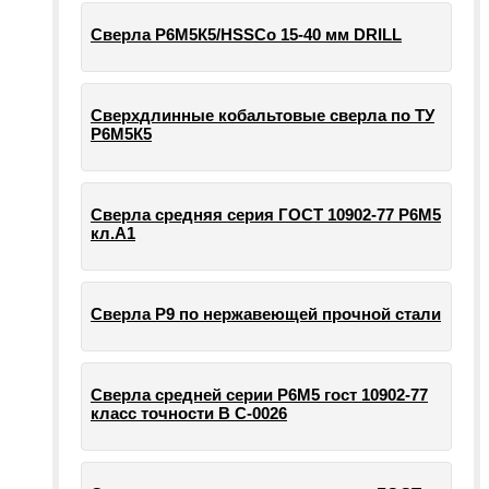
Сверла Р6М5К5/HSSCo 15-40 мм DRILL
Сверхдлинные кобальтовые сверла по ТУ
Р6М5К5
Сверла средняя серия ГОСТ 10902-77 Р6М5
кл.А1
Сверла Р9 по нержавеющей прочной стали
Сверла средней серии Р6М5 гост 10902-77
класс точности В С-0026