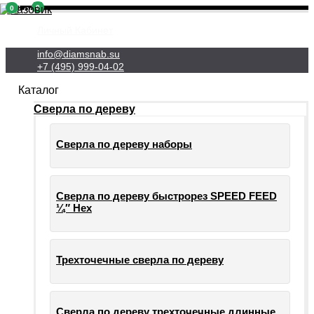
0
0
Личный Кабинет
info@diamsnab.su
+7 (495) 999-04-02
Каталог
Сверла по дереву
Сверла по дереву наборы
Сверла по дереву быстрорез SPEED FEED
¼″ Hex
Трехточечные сверла по дереву
Сверла по дереву трехточечные длинные