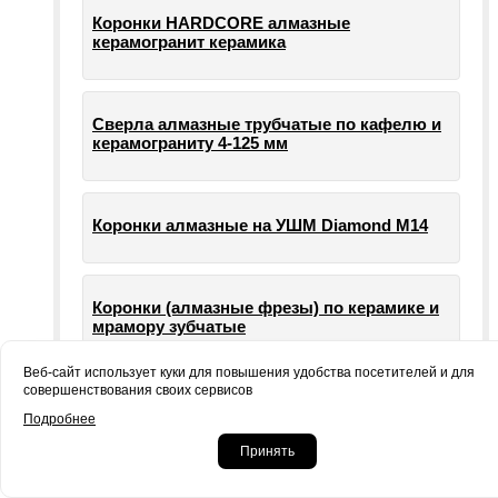
Коронки HARDCORE алмазные
керамогранит керамика
Сверла алмазные трубчатые по кафелю и
керамограниту 4-125 мм
Коронки алмазные на УШМ Diamond М14
Коронки (алмазные фрезы) по керамике и
мрамору зубчатые
Веб-сайт использует куки для повышения удобства посетителей и для
совершенствования своих сервисов
Опорные тарелки для шлифовальных
Подробнее
машин УШМ болгарки
Принять