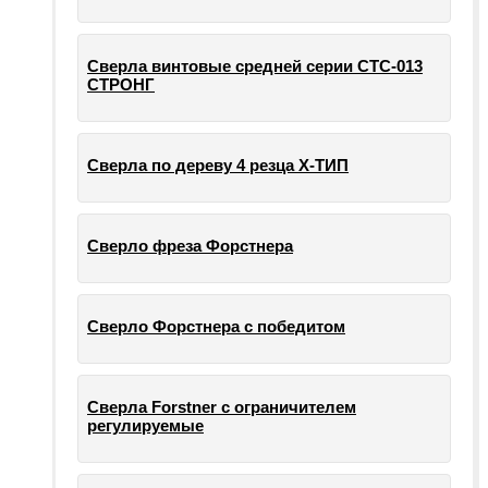
Сверла винтовые средней серии СТС-013
СТРОНГ
Сверла по дереву 4 резца Х-ТИП
Сверло фреза Форстнера
Сверло Форстнера с победитом
Сверла Forstner с ограничителем
регулируемые