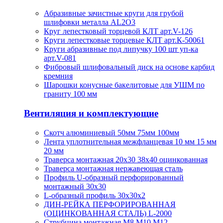
Абразивные зачистные круги для грубой
шлифовки металла AL2O3
Круг лепестковый торцевой КЛТ арт.V-126
Круги лепестковые торцевые КЛТ арт.К-50061
Круги абразивные под липучку 100 шт уп-ка
арт.V-081
Фибровый шлифовальный диск на основе карбид
кремния
Шарошки конусные бакелитовые для УШМ по
граниту 100 мм
Вентиляция и комплектующие
Скотч алюминиевый 50мм 75мм 100мм
Лента уплотнительная межфланцевая 10 мм 15 мм
20 мм
Траверса монтажная 20х30 38х40 оцинкованная
Траверса монтажная нержавеющая сталь
Профиль U-образный перфорированный
монтажный 30х30
L-образный профиль 30х30х2
ДИН-РЕЙКА ПЕРФОРИРОВАННАЯ
(ОЦИНКОВАННАЯ СТАЛЬ) L-2000
Струбцина монтажная М8 М10 М12