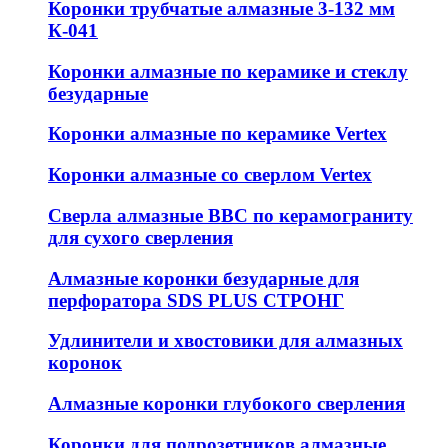
Коронки трубчатые алмазные 3-132 мм
К-041
Коронки алмазные по керамике и стеклу
безударные
Коронки алмазные по керамике Vertex
Коронки алмазные со сверлом Vertex
Сверла алмазные ВВС по керамограниту
для сухого сверления
Алмазные коронки безударные для
перфоратора SDS PLUS СТРОНГ
Удлинители и хвостовики для алмазных
коронок
Алмазные коронки глубокого сверления
Коронки для подрозетников алмазные