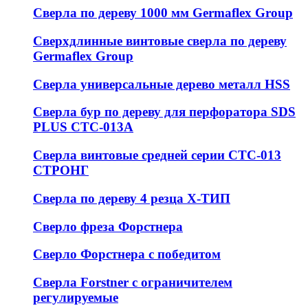
Сверла по дереву 1000 мм Germaflex Group
Сверхдлинные винтовые сверла по дереву
Germaflex Group
Сверла универсальные дерево металл HSS
Cверла бур по дереву для перфоратора SDS
PLUS СТС-013А
Сверла винтовые средней серии СТС-013
СТРОНГ
Сверла по дереву 4 резца Х-ТИП
Сверло фреза Форстнера
Сверло Форстнера с победитом
Сверла Forstner с ограничителем
регулируемые