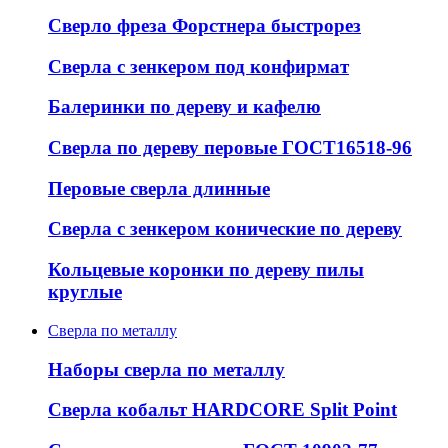
Сверло фреза Форстнера быстрорез
Сверла с зенкером под конфирмат
Балеринки по дереву и кафелю
Сверла по дереву перовые ГОСТ16518-96
Перовые сверла длинные
Сверла с зенкером конические по дереву
Кольцевые коронки по дереву пилы
круглые
Сверла по металлу
Наборы сверла по металлу
Сверла кобальт HARDCORE Split Point