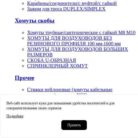
Карабины/соединители/с муфтой/с гайкой
Зажим для троса DUPLEX/SIMPLEX
Хомуты скобы
Хомуты трубные/сантехнические с гайкой М8 М10
ХОМУТЫ ДЛЯ ВОЗДУХОВОДОВ БЕЗ
РЕЗИНОВОГО ПРОФИЛЯ 100 мм-1600 мм
ХОМУТЫ ДЛЯ ВОЗДУХОВОДОВ БОЛЬШИХ
РАЗМЕРОВ
СКОБА U-ОБРАЗНАЯ
СПРИНКЛЕРНЫЙ ХОМУТ
Прочее
Стяжки нейлоновые (хомуты кабельные
пластиковые) стандарт КСС
Маркеры карандаши маркер-краска строительные
Веб-сайт использует куки для повышения удобства посетителей и для
Краскораспылители пневматические пистолет-
совершенствования своих сервисов
распылители арт.V-0019
Подробнее
Крацовки корщетки чашечные тарельчатые
Принять
усиленные