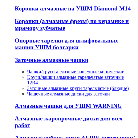
Коронки алмазные на УШМ Diamond М14
Коронки (алмазные фрезы) по керамике и
мрамору зубчатые
Опорные тарелки для шлифовальных
машин УШМ болгарки
Заточные алмазные чашки
Чашки/круги алмазные чашечные конические
Круги/чашки алмазные тарельчатые заточные
12R4
Заточные алмазные круги тарельчатые (блюдце)
Чашечные алмазные диски для заточки
Алмазные чашки для УШМ WARNING
Алмазные жаропрочные диски для всех
работ
Алмазные гибкие диски АГШК /черепашки/