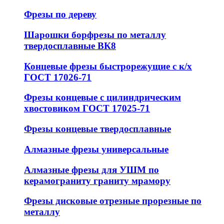
Фрезы по дереву
Шарошки борфрезы по металлу
твердосплавные ВК8
Концевые фрезы быстрорежущие с к/х
ГОСТ 17026-71
Фрезы концевые с цилиндрическим
хвостовиком ГОСТ 17025-71
Фрезы концевые твердосплавные
Алмазные фрезы универсальные
Алмазные фрезы для УШМ по
керамограниту граниту мрамору
Фрезы дисковые отрезные прорезные по
металлу