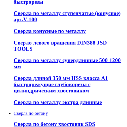
быстрорезы
Сверла по металлу ступенчатые (конусное)
арт.V-100
Сверла конусные по металлу
Сверло левого вращения DIN388 JSD
TOOLS
Сверла по металлу супердлинные 500-1200
мм
Сверла длиной 350 мм HSS класса А1
быстрорежущие глубокорезы с
цилиндрическим хвостовиком
Сверла по металлу экстра длинные
Сверла по бетону
Сверла по бетону хвостовик SDS